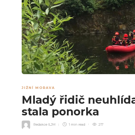
JIŽNÍ MORAVA
Mladý řidič neuhlída
stala ponorka
Redakce ILJM
1 min
read
217