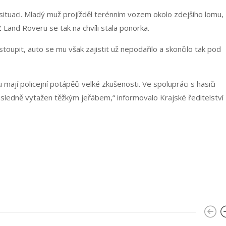
í situaci. Mladý muž projížděl terénním vozem okolo zdejšího lomu,
 Land Roveru se tak na chvíli stala ponorka.
toupit, auto se mu však zajistit už nepodařilo a skončilo tak pod
jí policejní potápěči velké zkušenosti. Ve spolupráci s hasiči
ásledně vytažen těžkým jeřábem,“ informovalo Krajské ředitelství