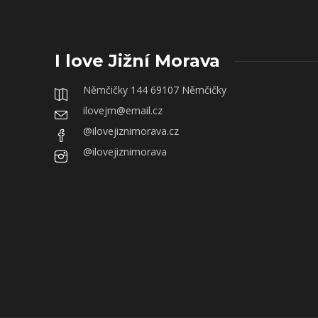
I love Jižní Morava
Němčičky 144 69107 Němčičky
ilovejm@email.cz
@ilovejiznimorava.cz
@ilovejiznimorava