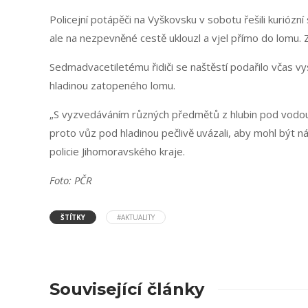
Policejní potápěči na Vyškovsku v sobotu řešili kuriózn
ale na nezpevněné cestě uklouzl a vjel přímo do lomu. Z
Sedmadvacetiletému řidiči se naštěstí podařilo včas vys
hladinou zatopeného lomu.
„S vyzvedáváním různých předmětů z hlubin pod vodou ma
proto vůz pod hladinou pečlivě uvázali, aby mohl být n
policie Jihomoravského kraje.
Foto: PČR
ŠTÍTKY
#AKTUALITY
Související články