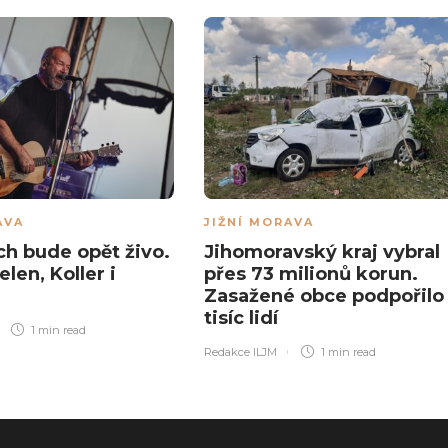
AVA
JIŽNÍ MORAVA
ch bude opět živo.
Jihomoravský kraj vybral
elen, Koller i
přes 73 milionů korun.
Zasažené obce podpořilo 
tisíc lidí
1 min
read
Redakce ILJM
1 min
read