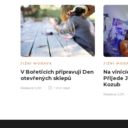
JIŽNÍ MORAVA
JIŽNÍ MOR
V Bořeticích připravují Den
Na vinicí
otevřených sklepů
Přijede J
Kozub
Redakce ILJM
1 min
read
Redakce ILJM