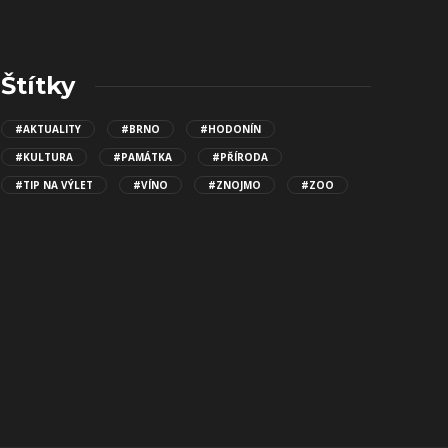
Štítky
#AKTUALITY
#BRNO
#HODONÍN
#KULTURA
#PAMÁTKA
#PŘÍRODA
#TIP NA VÝLET
#VÍNO
#ZNOJMO
#ZOO