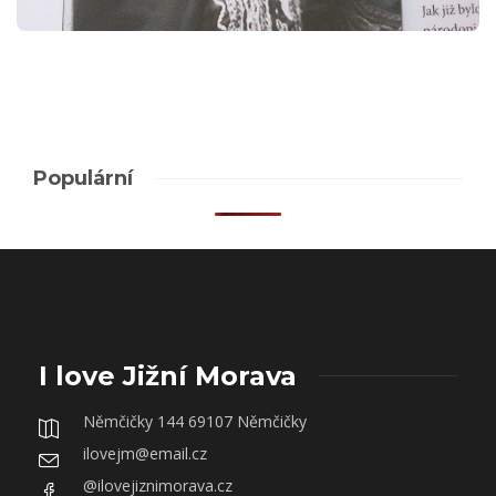
Populární
I love Jižní Morava
Němčičky 144 69107 Němčičky
ilovejm@email.cz
@ilovejiznimorava.cz