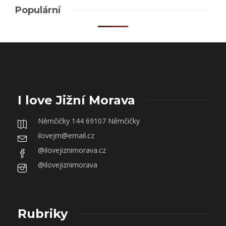
Populární
I love Jižní Morava
Němčičky 144 69107 Němčičky
ilovejm@email.cz
@ilovejiznimorava.cz
@ilovejiznimorava
Rubriky