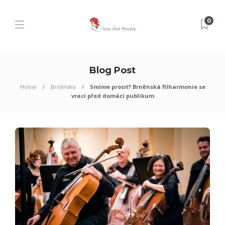
0
Blog Post
Home
Brněnsko
Smíme prosit? Brněnská filharmonie se
vrací před domácí publikum