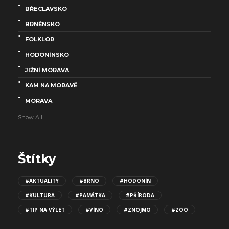
BŘECLAVSKO
BRNĚNSKO
FOLKLOR
HODONÍNSKO
JIŽNÍ MORAVA
KAM NA MORAVĚ
MORAVA
Show All
Štítky
#AKTUALITY
#BRNO
#HODONÍN
#KULTURA
#PAMÁTKA
#PŘÍRODA
#TIP NA VÝLET
#VÍNO
#ZNOJMO
#ZOO