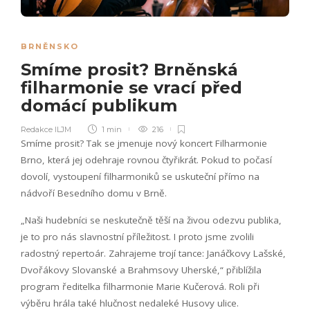
BRNĚNSKO
Smíme prosit? Brněnská
filharmonie se vrací před
domácí publikum
Redakce ILJM
1 min
216
Smíme prosit? Tak se jmenuje nový koncert Filharmonie
Brno, která jej odehraje rovnou čtyřikrát. Pokud to počasí
dovolí, vystoupení filharmoniků se uskuteční přímo na
nádvoří Besedního domu v Brně.
„Naši hudebníci se neskutečně těší na živou odezvu publika,
je to pro nás slavnostní příležitost. I proto jsme zvolili
radostný repertoár. Zahrajeme trojí tance: Janáčkovy Lašské,
Dvořákovy Slovanské a Brahmsovy Uherské,“ přiblížila
program ředitelka filharmonie Marie Kučerová. Roli při
výběru hrála také hlučnost nedaleké Husovy ulice.