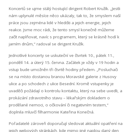
Koncertů se ujme stálý hostující dirigent Robert Kružík. „Jestli
nám uplynulé měsíce něco ukázaly, tak to, že smyslem naší
práce jsou zejména lidé v hledišti a jejich energie, jejich
reakce. Jsme moc rádi, že tento smysl konečně můžeme
začít naplňovat, navíc s programem, který se krásně hodí k
jarním dnům,“ radoval se dirigent Kružík.
Jednotlivé koncerty se uskuteční ve čtvrtek 10., pátek 11.,
pondělí 14. a úterý 15. června. Začátek je vždy v 19 hodin a
vstup bude umožněn tři čtvrtě hodiny předem. „Posluchači
se na místo dostanou branou Moravské galerie z Husovy
ulice a po schodech z ulice Besední. Kromě vstupenky je
uvaděči požádají o kontrolu kontaktu, který na sebe uvedli, a
prokázání zdravotního stavu – lékařským dokladem o
prodělané nemoci, o očkování či negativním testem,“
doplnila mluvčí filharmonie Kateřina Konečná.
Pořadatelé zároveň doporučují sledovat aktuální opatření na
jejich webových stránkách, kde mimo jiné najdou daný den