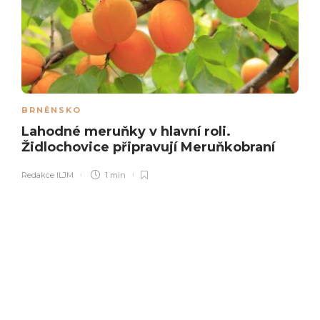
BRNĚNSKO
Lahodné meruňky v hlavní roli.
Židlochovice připravují Meruňkobraní
Redakce ILJM
1 min