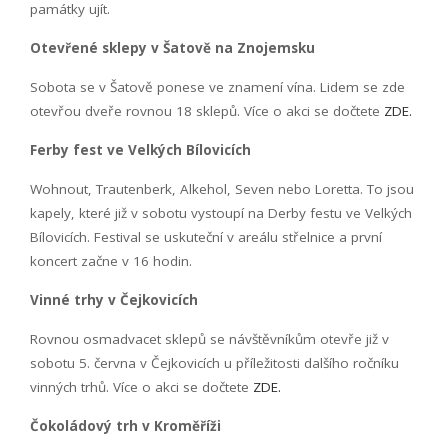
památky ujít.
Otevřené sklepy v Šatově na Znojemsku
Sobota se v Šatově ponese ve znamení vína. Lidem se zde
otevřou dveře rovnou 18 sklepů. Více o akci se dočtete
ZDE.
Ferby fest ve Velkých Bílovicích
Wohnout, Trautenberk, Alkehol, Seven nebo Loretta. To jsou
kapely, které již v sobotu vystoupí na Derby festu ve Velkých
Bílovicích. Festival se uskuteční v areálu střelnice a první
koncert začne v 16 hodin.
Vinné trhy v Čejkovicích
Rovnou osmadvacet sklepů se návštěvníkům otevře již v
sobotu 5. června v Čejkovicích u příležitosti dalšího ročníku
vinných trhů. Více o akci se dočtete
ZDE.
Čokoládový trh v Kroměříži