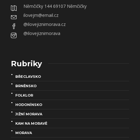
Němčičky 144 69107 Němčičky
ilovejm@email.cz
@ilovejiznimorava.cz
@ilovejiznimorava
Rubriky
BŘECLAVSKO
BRNĚNSKO
FOLKLOR
HODONÍNSKO
JIŽNÍ MORAVA
KAM NA MORAVĚ
MORAVA