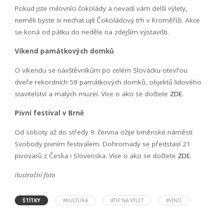
Pokud jste milovníci čokolády a nevadí vám delší výlety,
neměli byste si nechat ujít Čokoládový trh v Kroměříži. Akce
se koná od pátku do neděle na zdejším výstavišti.
Víkend památkových domků
O víkendu se návštěvníkům po celém Slovácku otevřou
dveře rekordních 59 památkových domků, objektů lidového
stavitelství a malých muzeí. Více o akci se dočtete
ZDE.
Pivní festival v Brně
Od soboty až do středy 9. června ožije brněnské náměstí
Svobody pivním festivalem. Dohromady se představí 21
pivovarů z Česka i Slovenska. Více o akci se dočtete
ZDE.
Ilustrační foto
ŠTÍTKY
#KULTURA
#TIP NA VÝLET
#VÍNO