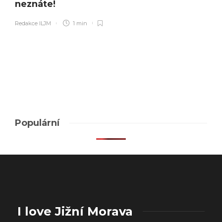
neznáte!
Redakce ILJM
1 min
Populární
I love Jižní Morava