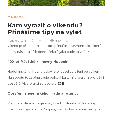
MORAVA
Kam vyrazit o víkendu?
Přinášíme tipy na výlet
Redakce ILJM
1 min
840
Víkend je před námi, a proto přinášíme seznam akcí, které
nás v následujících dnech čekají. Jaká bude ta vaše?
100 let Městské knihovny Hodonín
Hodonínská knihovna oslaví sto let od založení ve velkém.
Na sobotu totiž připravuje bohatý kulturní program pro děti i
dospělé. Více o akci se dočtete
ZDE.
Otevření znojemského hradu a rotundy
V sobotu otevírá znojemský hrad i rotunda sv. Kateřiny.
Pokud se chystáte do Znojma, neměli byste si nechat tyto