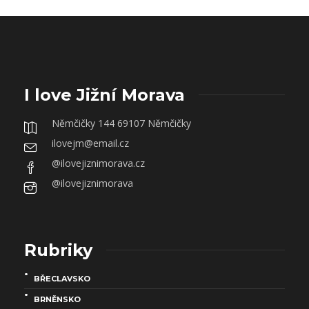
I love Jižní Morava
Němčičky 144 69107 Němčičky
ilovejm@email.cz
@ilovejiznimorava.cz
@ilovejiznimorava
Rubriky
BŘECLAVSKO
BRNĚNSKO