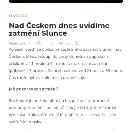
MORAVA
Nad Českem dnes uvidíme
zatmění Slunce
Redakce ILJM
1 min
235
Po šesti letech se dočkáme částečného zatmění Slunce i nad
Českem. Měsíc vstoupí do cesty slunečním paprskům
přibližně v 11 hodin a 44 minut a maximální zatmění
(přibližně 17 procent Slunce) nastane ve 12 hodin a 39 minut.
Čas může být však dle místa drobně jiný.
Jak pozorovat zatmění?
Rozhodně je potřeba dbát na bezpečnost a ochranné
pomůcky. Vhodné jsou speciální brýle či filtry, které chrání
před slunečním zářením. K této příležitosti lze využít i sklo
svářečské masky.