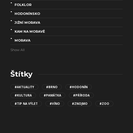
FOLKLOR
HODONÍNSKO
JIŽNÍ MORAVA
KAM NA MORAVĚ
MORAVA
Show All
Štítky
#AKTUALITY
#BRNO
#HODONÍN
#KULTURA
#PAMÁTKA
#PŘÍRODA
#TIP NA VÝLET
#VÍNO
#ZNOJMO
#ZOO